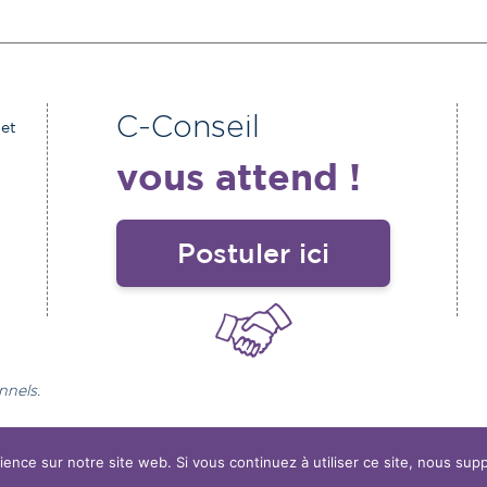
C-Conseil
et
vous attend !
Postuler ici
nnels.
ntions légales
Politique de confidentialité
Copyright 2
ience sur notre site web. Si vous continuez à utiliser ce site, nous sup