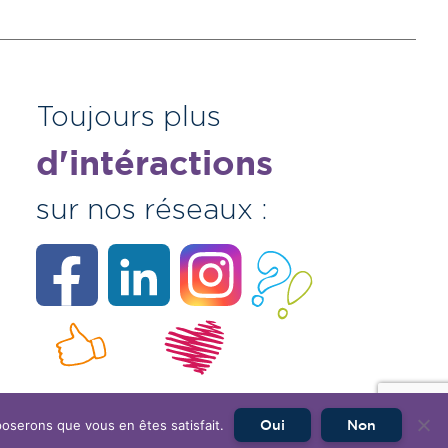
Toujours plus
d'intéractions
sur nos réseaux :
026
poserons que vous en êtes satisfait.
Oui
Non