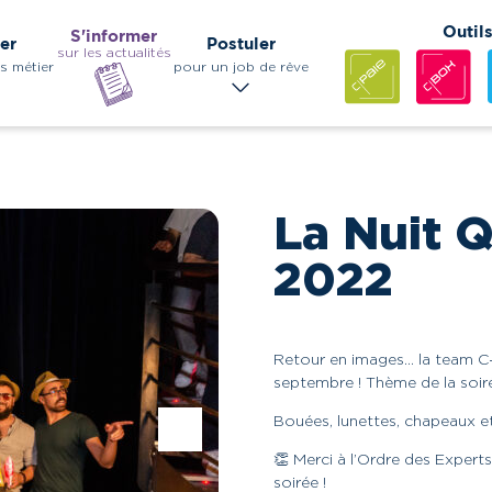
Outil
S'informer
er
Postuler
sur les actualités
s métier
pour un job de rêve
La Nuit 
2022
Retour en images… la team C-
septembre ! Thème de la soi
Bouées, lunettes, chapeaux e
👏 Merci à l’Ordre des Exper
soirée !