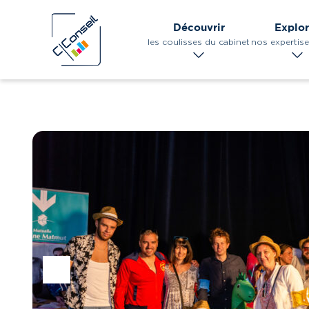
Experts-
Découvrir
Explor
comptables
les coulisses du cabinet
nos expertise
Commissaires
aux comptes